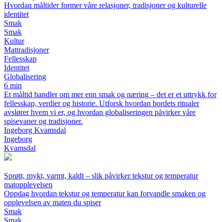
Hvordan måltider former våre relasjoner, tradisjoner og kulturelle
identitet
Smak
Smak
Kultur
Mattradisjoner
Fellesskap
Identitet
Globalisering
6 min
Et måltid handler om mer enn smak og næring – det er et uttrykk for
fellesskap, verdier og historie. Utforsk hvordan bordets ritualer
avslører hvem vi er, og hvordan globaliseringen påvirker våre
spisevaner og tradisjoner.
Ingeborg Kvamsdal
Ingeborg
Kvamsdal
Sprøtt, mykt, varmt, kaldt – slik påvirker tekstur og temperatur
matopplevelsen
Oppdag hvordan tekstur og temperatur kan forvandle smaken og
opplevelsen av maten du spiser
Smak
Smak