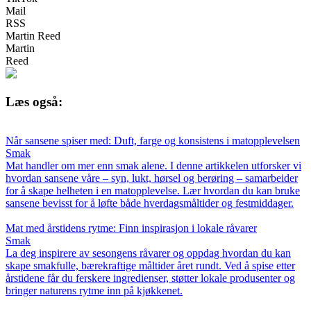
Mail
RSS
Martin Reed
Martin
Reed
Læs også:
Når sansene spiser med: Duft, farge og konsistens i matopplevelsen
Smak
Mat handler om mer enn smak alene. I denne artikkelen utforsker vi
hvordan sansene våre – syn, lukt, hørsel og berøring – samarbeider
for å skape helheten i en matopplevelse. Lær hvordan du kan bruke
sansene bevisst for å løfte både hverdagsmåltider og festmiddager.
Mat med årstidens rytme: Finn inspirasjon i lokale råvarer
Smak
La deg inspirere av sesongens råvarer og oppdag hvordan du kan
skape smakfulle, bærekraftige måltider året rundt. Ved å spise etter
årstidene får du ferskere ingredienser, støtter lokale produsenter og
bringer naturens rytme inn på kjøkkenet.