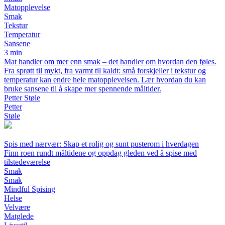
Matopplevelse
Smak
Tekstur
Temperatur
Sansene
3 min
Mat handler om mer enn smak – det handler om hvordan den føles.
Fra sprøtt til mykt, fra varmt til kaldt: små forskjeller i tekstur og
temperatur kan endre hele matopplevelsen. Lær hvordan du kan
bruke sansene til å skape mer spennende måltider.
Petter Støle
Petter
Støle
Spis med nærvær: Skap et rolig og sunt pusterom i hverdagen
Finn roen rundt måltidene og oppdag gleden ved å spise med
tilstedeværelse
Smak
Smak
Mindful Spising
Helse
Velvære
Matglede