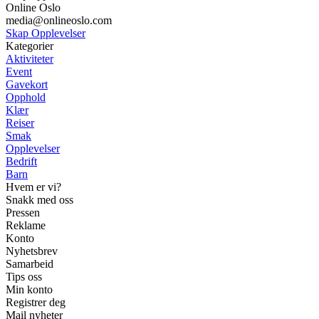
Online Oslo
media@onlineoslo.com
Skap Opplevelser
Kategorier
Aktiviteter
Event
Gavekort
Opphold
Klær
Reiser
Smak
Opplevelser
Bedrift
Barn
Hvem er vi?
Snakk med oss
Pressen
Reklame
Konto
Nyhetsbrev
Samarbeid
Tips oss
Min konto
Registrer deg
Mail nyheter