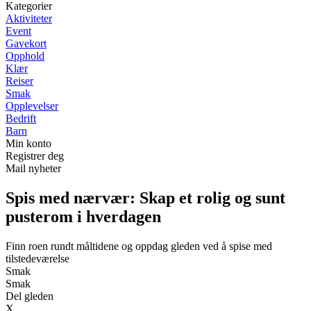
Kategorier
Aktiviteter
Event
Gavekort
Opphold
Klær
Reiser
Smak
Opplevelser
Bedrift
Barn
Min konto
Registrer deg
Mail nyheter
Spis med nærvær: Skap et rolig og sunt
pusterom i hverdagen
Finn roen rundt måltidene og oppdag gleden ved å spise med
tilstedeværelse
Smak
Smak
Del gleden
X