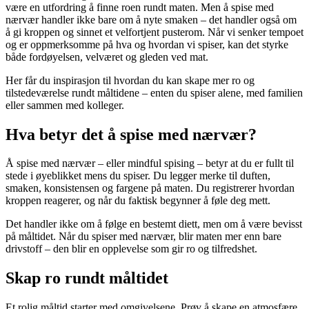
være en utfordring å finne roen rundt maten. Men å spise med
nærvær handler ikke bare om å nyte smaken – det handler også om
å gi kroppen og sinnet et velfortjent pusterom. Når vi senker tempoet
og er oppmerksomme på hva og hvordan vi spiser, kan det styrke
både fordøyelsen, velværet og gleden ved mat.
Her får du inspirasjon til hvordan du kan skape mer ro og
tilstedeværelse rundt måltidene – enten du spiser alene, med familien
eller sammen med kolleger.
Hva betyr det å spise med nærvær?
Å spise med nærvær – eller mindful spising – betyr at du er fullt til
stede i øyeblikket mens du spiser. Du legger merke til duften,
smaken, konsistensen og fargene på maten. Du registrerer hvordan
kroppen reagerer, og når du faktisk begynner å føle deg mett.
Det handler ikke om å følge en bestemt diett, men om å være bevisst
på måltidet. Når du spiser med nærvær, blir maten mer enn bare
drivstoff – den blir en opplevelse som gir ro og tilfredshet.
Skap ro rundt måltidet
Et rolig måltid starter med omgivelsene. Prøv å skape en atmosfære