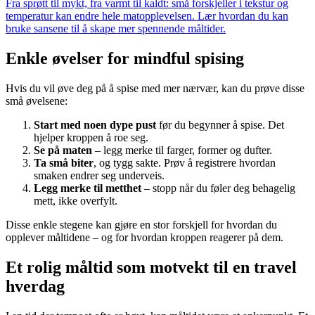
Fra sprøtt til mykt, fra varmt til kaldt: små forskjeller i tekstur og
temperatur kan endre hele matopplevelsen. Lær hvordan du kan
bruke sansene til å skape mer spennende måltider.
Enkle øvelser for mindful spising
Hvis du vil øve deg på å spise med mer nærvær, kan du prøve disse
små øvelsene:
Start med noen dype pust
før du begynner å spise. Det
hjelper kroppen å roe seg.
Se på maten
– legg merke til farger, former og dufter.
Ta små biter
, og tygg sakte. Prøv å registrere hvordan
smaken endrer seg underveis.
Legg merke til metthet
– stopp når du føler deg behagelig
mett, ikke overfylt.
Disse enkle stegene kan gjøre en stor forskjell for hvordan du
opplever måltidene – og for hvordan kroppen reagerer på dem.
Et rolig måltid som motvekt til en travel
hverdag