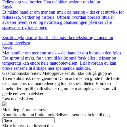
Fellesskap ved bordet: Hva måltider avslører om kultur
Smak
Et måltid handler om mer enn smak og næring – det er et uttrykk for
fellesskap, verdier og historie. Utforsk hvordan bordets ritualer
avslører hvem vi er, og hvordan globaliseringen påvirker våre
spisevaner og tradisjoner.
Sprøtt, mykt, varmt, kaldt – slik påvirker tekstur og temperatur
matopplevelsen
Smak
Mat handler om mer enn smak – det handler om hvordan den føles.
Fra sprøtt til mykt, fra varmt til kaldt: små forskjeller i tekstur og
temperatur kan endre hele matopplevelsen. Lær hvordan du kan
bruke sansene til å skape mer spennende måltider.
Gastronomiske reiser: Matopplevelser du ikke bør gå glipp av
Ta en kulinarisk reise gjennom Danmark med en guide til de beste
restaurantene, matmarkedene og lokale spesialiteter. E-boken
inneholder tips til matfestivaler og unike matopplevelser som vil
glede enhver matelsker.
Last ned e-boken
Meld deg på nyhetsbrevet
Kunnskap du kan bruke umiddelbart – sendes direkte til deg.
Skriv inn e-postadressen din