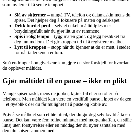
som inviterer til å senke tempoet.
Slå av skjermer
– unngå TV, telefon og datamaskin mens du
spiser. Det hjelper deg å fokusere på maten og selskapet.
Dekk bordet pent
– selv et enkelt måltid føles mer
betydningsfullt når du gjør litt ut av rammene.
Spis i rolig tempo
– tygg maten godt, og legg bestikket fra
deg innimellom. Det gir kroppen tid til å registrere metthet.
Lytt til kroppen
– stopp når du kjenner at du er mett, i stedet
for når tallerkenen er tom.
Små endringer i omgivelsene kan gjøre en stor forskjell for hvordan
du opplever måltidet.
Gjør måltidet til en pause – ikke en plikt
Mange spiser raskt, mens de jobber, kjører bil eller scroller på
telefonen. Men måltidet kan være en verdifull pause i løpet av dagen
– et øyeblikk der du får mulighet til å puste og koble av.
Prøv å se måltidet som et lite ritual, der du gir deg selv lov til å ta en
pause. Det kan være fem rolige minutter med morgenkaffen, en stille
lunsj uten forstyrrelser eller en middag der du nyter samtalen med
dem du spiser sammen med.