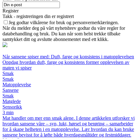
Register
Takk - registreringen din er registrert
Jeg godtar vilkårene for bruk og personvernerklæringen.
Når du melder deg på vårt nyhetsbrev godtar du våre regler for
databehandling og bruk. Du kan når som helst trekke tilbake
samtykket ditt og avslutte abonnementet med ett klikk.
Når sansene spiser med: Duft, farge og konsistens i matopplevelsen
Oppdag hvordan duft, farge og konsistens former opplevelsen av
maten vi spiser
Smak
Smak
Matopplevelse
Sansene
Smak
Matglede
Sensorikk
3 min
Mat handler om mer enn smak alene. I denne artikkelen utforsker vi
hvordan sansene våre – syn, lukt, hørsel og berøring – samarbeider
for å skape helheten i en matopplevelse. Lær hvordan du kan bruke
sansene bevisst for å løfte både hverdagsmåltider og festmiddager.