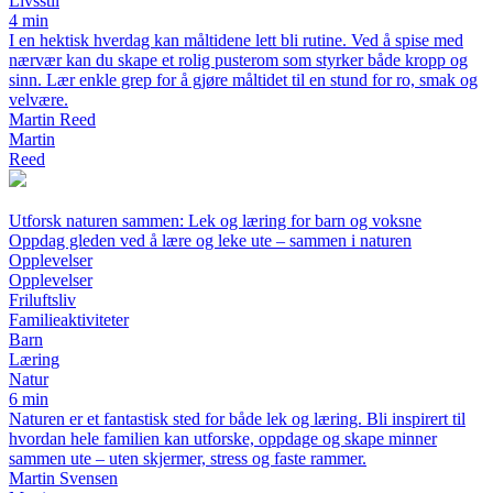
Livsstil
4 min
I en hektisk hverdag kan måltidene lett bli rutine. Ved å spise med
nærvær kan du skape et rolig pusterom som styrker både kropp og
sinn. Lær enkle grep for å gjøre måltidet til en stund for ro, smak og
velvære.
Martin Reed
Martin
Reed
Utforsk naturen sammen: Lek og læring for barn og voksne
Oppdag gleden ved å lære og leke ute – sammen i naturen
Opplevelser
Opplevelser
Friluftsliv
Familieaktiviteter
Barn
Læring
Natur
6 min
Naturen er et fantastisk sted for både lek og læring. Bli inspirert til
hvordan hele familien kan utforske, oppdage og skape minner
sammen ute – uten skjermer, stress og faste rammer.
Martin Svensen