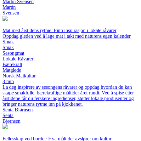
Martin Svensen
Martin
Svensen
Mat med årstidens rytme: Finn inspirasjon i lokale råvarer
Oppdag gleden ved å lage mat i takt med naturens egen kalender
Smak
Smak
Sesongmat
Lokale Råvarer
Bærekraft
Matglede
Norsk Matkultur
3 min
La deg inspirere av sesongens råvarer og oppdag hvordan du kan
skape smakfulle, bærekraftige måltider året rundt. Ved å spise etter
årstidene får du ferskere ingredienser, støtter lokale produsenter og
bringer naturens rytme inn på kjøkkenet.
Senta Bjørnsen
Senta
Bjørnsen
Fellesskap ved bordet: Hva måltider avslører om kultur