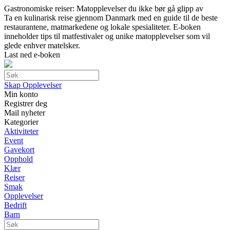
Gastronomiske reiser: Matopplevelser du ikke bør gå glipp av
Ta en kulinarisk reise gjennom Danmark med en guide til de beste
restaurantene, matmarkedene og lokale spesialiteter. E-boken
inneholder tips til matfestivaler og unike matopplevelser som vil
glede enhver matelsker.
Last ned e-boken
Skap Opplevelser
Min konto
Registrer deg
Mail nyheter
Kategorier
Aktiviteter
Event
Gavekort
Opphold
Klær
Reiser
Smak
Opplevelser
Bedrift
Barn