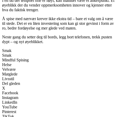
I en tid der tempoet ofte er høyt, kan måltidet være et ankerpunkt. Et
øyeblikk der du vender oppmerksomheten innover og kjenner etter
hva du faktisk trenger.
Å spise med nærvær krever ikke ekstra tid – bare et valg om å være
til stede. Det er en liten investering som kan gi stor gevinst i form av
ro, bedre fordøyelse og mer glede ved maten.
Neste gang du setter deg til bords, legg bort telefonen, trekk pusten
dypt – og nyt øyeblikket.
Smak
Smak
Mindful Spising
Helse
Velvære
Matglede
Livsstil
Del gleden
X
Facebook
Instagram
LinkedIn
YouTube
Pinterest
TikTok