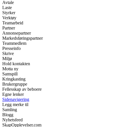
Avtale
Laste
Styrker
Verktøy
Teamarbeid
Partner
Annonsepartner
Markedsføringspartner
Teammedlem
Presseinfo
Skrive
Miljø
Hold kontakten
Motta ny
Samspill
Kringkasting
Brukergruppe
Fellesskap av beboere
Egne lenker
Sidenavigering
Legg merke til
Samling
Blogg
Nyhetsfeed
SkapOpplevelser.com