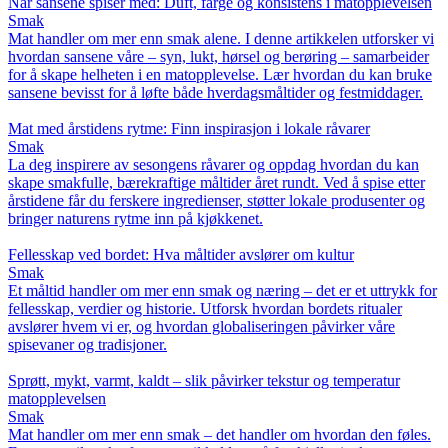
Når sansene spiser med: Duft, farge og konsistens i matopplevelsen
Smak
Mat handler om mer enn smak alene. I denne artikkelen utforsker vi
hvordan sansene våre – syn, lukt, hørsel og berøring – samarbeider
for å skape helheten i en matopplevelse. Lær hvordan du kan bruke
sansene bevisst for å løfte både hverdagsmåltider og festmiddager.
Mat med årstidens rytme: Finn inspirasjon i lokale råvarer
Smak
La deg inspirere av sesongens råvarer og oppdag hvordan du kan
skape smakfulle, bærekraftige måltider året rundt. Ved å spise etter
årstidene får du ferskere ingredienser, støtter lokale produsenter og
bringer naturens rytme inn på kjøkkenet.
Fellesskap ved bordet: Hva måltider avslører om kultur
Smak
Et måltid handler om mer enn smak og næring – det er et uttrykk for
fellesskap, verdier og historie. Utforsk hvordan bordets ritualer
avslører hvem vi er, og hvordan globaliseringen påvirker våre
spisevaner og tradisjoner.
Sprøtt, mykt, varmt, kaldt – slik påvirker tekstur og temperatur
matopplevelsen
Smak
Mat handler om mer enn smak – det handler om hvordan den føles.