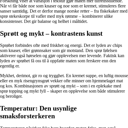
Forskning viser at variasjon i tekstur gjør maten mer tilfredsstillende.
Når vi får både noe som knaser og noe som er kremet, stimuleres flere
sanser samtidig. Det er derfor mange norske retter – fra fiskekaker med
sprø stekeskorpe til vafler med myk rømme – kombinerer ulike
konsistenser. Det gir balanse og helhet i måltidet.
Sprøtt og mykt – kontrastens kunst
Sprøhet forbindes ofte med friskhet og energi. Det er lyden av chips
som knaser, eller grønnsaker som gir motstand. Den sprø følelsen
aktiverer også hørselen og gjør opplevelsen mer levende. Faktisk kan
lyden av sprøhet få oss til å oppfatte maten som ferskere enn den
egentlig er.
Mykhet, derimot, gir ro og trygghet. En kremet suppe, en luftig mousse
eller en myk risengrynsgrøt vekker ofte minner om hjemmelaget mat
og kos. Kombinasjonen av sprøtt og mykt – som i en eplekake med
sprø topping og mykt fyll – skaper en opplevelse som både stimulerer
og beroliger.
Temperatur: Den usynlige
smaksforsterkeren