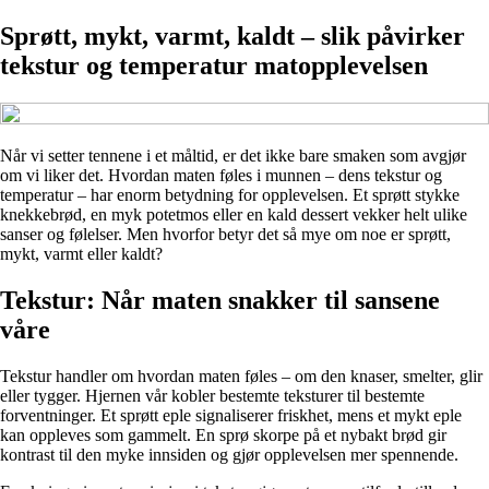
Sprøtt, mykt, varmt, kaldt – slik påvirker
tekstur og temperatur matopplevelsen
Når vi setter tennene i et måltid, er det ikke bare smaken som avgjør
om vi liker det. Hvordan maten føles i munnen – dens tekstur og
temperatur – har enorm betydning for opplevelsen. Et sprøtt stykke
knekkebrød, en myk potetmos eller en kald dessert vekker helt ulike
sanser og følelser. Men hvorfor betyr det så mye om noe er sprøtt,
mykt, varmt eller kaldt?
Tekstur: Når maten snakker til sansene
våre
Tekstur handler om hvordan maten føles – om den knaser, smelter, glir
eller tygger. Hjernen vår kobler bestemte teksturer til bestemte
forventninger. Et sprøtt eple signaliserer friskhet, mens et mykt eple
kan oppleves som gammelt. En sprø skorpe på et nybakt brød gir
kontrast til den myke innsiden og gjør opplevelsen mer spennende.