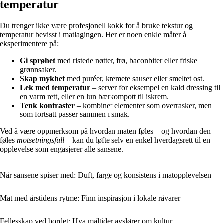
temperatur
Du trenger ikke være profesjonell kokk for å bruke tekstur og
temperatur bevisst i matlagingen. Her er noen enkle måter å
eksperimentere på:
Gi sprøhet
med ristede nøtter, frø, baconbiter eller friske
grønnsaker.
Skap mykhet
med puréer, kremete sauser eller smeltet ost.
Lek med temperatur
– server for eksempel en kald dressing til
en varm rett, eller en lun bærkompott til iskrem.
Tenk kontraster
– kombiner elementer som overrasker, men
som fortsatt passer sammen i smak.
Ved å være oppmerksom på hvordan maten føles – og hvordan den
føles
motsetningsfull
– kan du løfte selv en enkel hverdagsrett til en
opplevelse som engasjerer alle sansene.
Når sansene spiser med: Duft, farge og konsistens i matopplevelsen
Mat med årstidens rytme: Finn inspirasjon i lokale råvarer
Fellesskap ved bordet: Hva måltider avslører om kultur