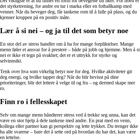
Det viktigste er at du finner en form for bevegelse du liker. For noen er
det styrketrening, for andre en tur i marka eller en fotballkamp med
venner. Når du beveger deg, får tankene rom til å falle på plass, og du
kjenner kroppen på en positiv måte.
Lær å si nei – og ja til det som betyr noe
En stor del av stress handler om å ha for mange forpliktelser. Mange
menn føler et ansvar for å prestere – både på jobb og hjemme. Men å si
nei er ikke et tegn på svakhet; det er et uttrykk for styrke og
selvinnsikt.
Tenk over hva som virkelig betyr noe for deg. Hvilke aktiviteter gir
deg energi, og hvilke tapper deg? Når du blir bevisst på dine
prioriteringer, blir det lettere å velge til og fra – og dermed skape mer
ro.
Finn ro i fellesskapet
Selv om mange menn håndterer stress ved å trekke seg unna, kan det
være en stor hjelp å dele tankene med andre. En prat med en venn,
kollega eller partner kan gi perspektiv og lette trykket. Du trenger ikke
ha alle svarene – bare det å sette ord på hvordan du har det, kan være
en lettelse.