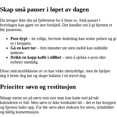
Skap små pauser i løpet av dagen
Du trenger ikke dra på fjellretreat for å finne ro. Små pauser i
hverdagen kan gjøre en stor forskjell. Det handler om å gi hjernen et
lite pusterom.
Pust dypt
– tre rolige, bevisste åndedrag kan senke pulsen og gi
ro i kroppen.
Gå en kort tur
– fem minutter ute uten mobil kan nullstille
tankene.
Drikk en kopp kaffe i stillhet
– uten å sjekke e-post eller
nyheter samtidig.
Disse små øyeblikkene av ro kan virke ubetydelige, men de hjelper
deg å hente deg inn og skape balanse i en travel dag.
Prioriter søvn og restitusjon
Mange menn ser på søvn som noe man kan kutte ned på når
kalenderen er full. Men søvn er ikke bortkastet tid – det er her kroppen
og hjernen lader opp. For lite søvn øker risikoen for stress, irritabilitet
og dårlig konsentrasjon.