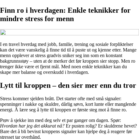
Finn ro i hverdagen: Enkle teknikker for
mindre stress for menn
I en travel hverdag med jobb, familie, trening og sosiale forpliktelser
kan det være vanskelig å finne tid til å puste ut og kjenne etter. Mange
menn opplever at stress gradvis sniker seg inn som en konstant
bakgrunnsstøy – uten at de merker det før kroppen sier stopp. Men ro
trenger ikke være et fjernt mål. Med noen enkle teknikker kan du
skape mer balanse og overskudd i hverdagen.
Lytt til kroppen – den sier mer enn du tror
Stress kommer sjelden brått. Det starter ofte med små signaler:
spenninger i nakke og skuldre, dårlig søvn, kort lunte eller manglende
energi. Å lære seg å lytte til kroppen er første steg mot å finne ro.
Prøv å sjekke inn med deg selv et par ganger om dagen. Spør:
Hvordan har jeg det akkurat nå?
Er pusten rolig? Er skuldrene hevet?
Bare det å bli bevisst kroppens signaler kan hjelpe deg å reagere før
stresset tar overhånd.