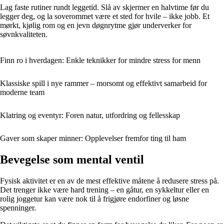
Lag faste rutiner rundt leggetid. Slå av skjermer en halvtime før du
legger deg, og la soverommet være et sted for hvile – ikke jobb. Et
mørkt, kjølig rom og en jevn døgnrytme gjør underverker for
søvnkvaliteten.
Finn ro i hverdagen: Enkle teknikker for mindre stress for menn
Klassiske spill i nye rammer – morsomt og effektivt samarbeid for
moderne team
Klatring og eventyr: Foren natur, utfordring og fellesskap
Gaver som skaper minner: Opplevelser fremfor ting til ham
Bevegelse som mental ventil
Fysisk aktivitet er en av de mest effektive måtene å redusere stress på.
Det trenger ikke være hard trening – en gåtur, en sykkeltur eller en
rolig joggetur kan være nok til å frigjøre endorfiner og løsne
spenninger.