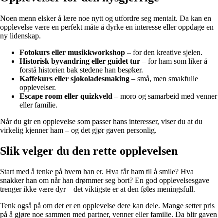
Noen menn elsker å lære noe nytt og utfordre seg mentalt. Da kan en
opplevelse være en perfekt måte å dyrke en interesse eller oppdage en
ny lidenskap.
Fotokurs eller musikkworkshop
– for den kreative sjelen.
Historisk byvandring eller guidet tur
– for ham som liker å
forstå historien bak stedene han besøker.
Kaffekurs eller sjokoladesmaking
– små, men smakfulle
opplevelser.
Escape room eller quizkveld
– moro og samarbeid med venner
eller familie.
Når du gir en opplevelse som passer hans interesser, viser du at du
virkelig kjenner ham – og det gjør gaven personlig.
Slik velger du den rette opplevelsen
Start med å tenke på hvem han er. Hva får ham til å smile? Hva
snakker han om når han drømmer seg bort? En god opplevelsesgave
trenger ikke være dyr – det viktigste er at den føles meningsfull.
Tenk også på om det er en opplevelse dere kan dele. Mange setter pris
på å gjøre noe sammen med partner, venner eller familie. Da blir gaven