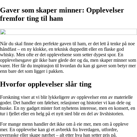
Gaver som skaper minner: Opplevelser
fremfor ting til ham
Når du skal finne den perfekte gaven til ham, er det lett å tenke på noe
håndfast – en ny klokke, en teknisk duppeditt eller en flaske god
whisky. Men ofte er det opplevelsene som setter dypest spor. En
opplevelsesgave gir ikke bare glede der og da, men skaper minner som
varer. Her får du inspirasjon til hvordan du kan gi gaver som betyr mer
enn bare det som ligger i pakken.
Hvorfor opplevelser slår ting
Forskning viser at vi blir lykkeligere av opplevelser enn av materielle
goder. Det handler om følelser, relasjoner og historier vi kan dele og
huske. En ny gadget mister fort nyhetens interesse, men en konsert, en
tur i fjellet eller en helg på et nytt sted blir en del av livshistorien.
For mange menn handler det ikke om å eie mer, men om å oppleve
mer. En opplevelse kan gi et avbrekk fra hverdagen, utfordre,
overraske eller skape nærhet – alt etter hva han setter pris på.