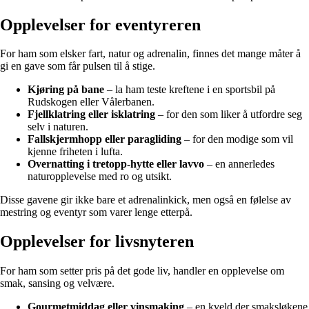
Opplevelser for eventyreren
For ham som elsker fart, natur og adrenalin, finnes det mange måter å
gi en gave som får pulsen til å stige.
Kjøring på bane
– la ham teste kreftene i en sportsbil på
Rudskogen eller Vålerbanen.
Fjellklatring eller isklatring
– for den som liker å utfordre seg
selv i naturen.
Fallskjermhopp eller paragliding
– for den modige som vil
kjenne friheten i lufta.
Overnatting i tretopp-hytte eller lavvo
– en annerledes
naturopplevelse med ro og utsikt.
Disse gavene gir ikke bare et adrenalinkick, men også en følelse av
mestring og eventyr som varer lenge etterpå.
Opplevelser for livsnyteren
For ham som setter pris på det gode liv, handler en opplevelse om
smak, sansing og velvære.
Gourmetmiddag eller vinsmaking
– en kveld der smaksløkene