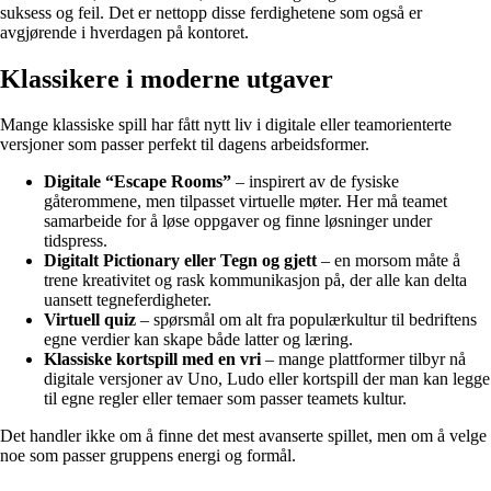
suksess og feil. Det er nettopp disse ferdighetene som også er
avgjørende i hverdagen på kontoret.
Klassikere i moderne utgaver
Mange klassiske spill har fått nytt liv i digitale eller teamorienterte
versjoner som passer perfekt til dagens arbeidsformer.
Digitale “Escape Rooms”
– inspirert av de fysiske
gåterommene, men tilpasset virtuelle møter. Her må teamet
samarbeide for å løse oppgaver og finne løsninger under
tidspress.
Digitalt Pictionary eller Tegn og gjett
– en morsom måte å
trene kreativitet og rask kommunikasjon på, der alle kan delta
uansett tegneferdigheter.
Virtuell quiz
– spørsmål om alt fra populærkultur til bedriftens
egne verdier kan skape både latter og læring.
Klassiske kortspill med en vri
– mange plattformer tilbyr nå
digitale versjoner av Uno, Ludo eller kortspill der man kan legge
til egne regler eller temaer som passer teamets kultur.
Det handler ikke om å finne det mest avanserte spillet, men om å velge
noe som passer gruppens energi og formål.