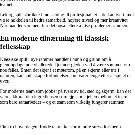
teamet.
Lek og spill står ikke i motsetning til profesjonalitet – de kan tvert imot
være nøkkelen til bedre samarbeid, høyere trivsel og mer kreativitet.
Når man ler sammen, blir det også lettere å løse problemer sammen.
En moderne tilnærming til klassisk
fellesskap
Klassiske spill i nye rammer handler i bunn og grunn om å
gjenoppdage noe vi allerede kjenner: gleden ved å være sammen om
noe felles. Enten det skjer i et møterom, på en skjerm eller ute i
naturen, kan spill skape forbindelser som varer lenge etter at spillet er
over.
For moderne team som jobber på tvers av tid, sted og skjerm, kan det
være akkurat den ingrediensen som gjør forskjellen mellom et team
som bare samarbeider – og et team som virkelig fungerer sammen.
Finn ro i hverdagen: Enkle teknikker for mindre stress for menn