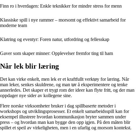
Finn ro i hverdagen: Enkle teknikker for mindre stress for menn
Klassiske spill i nye rammer – morsomt og effektivt samarbeid for
moderne team
Klatring og eventyr: Foren natur, utfordring og fellesskap
Gaver som skaper minner: Opplevelser fremfor ting til ham
Når lek blir læring
Det kan virke enkelt, men lek er et kraftfullt verktøy for læring. Når
man leker, senkes skuldrene, og man tør å eksperimentere og tenke
annerledes. Det skaper et trygt rom der ideer kan flyte fritt, og der man
oppdager nye sider av kollegene sine.
Flere norske virksomheter bruker i dag spillbaserte metoder i
workshops og utviklingsprosesser. Et enkelt samarbeidsspill kan for
eksempel illustrere hvordan kommunikasjon bryter sammen under
press – og hvordan man kan bygge den opp igjen. På den måten blir
spillet et speil av virkeligheten, men i en ufarlig og morsom kontekst.