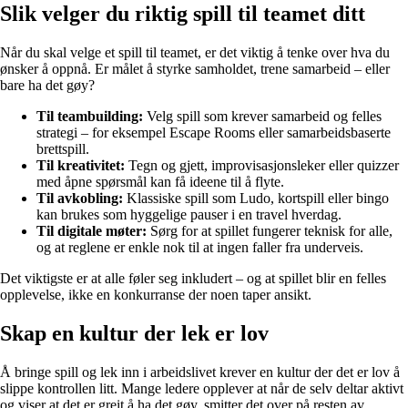
Slik velger du riktig spill til teamet ditt
Når du skal velge et spill til teamet, er det viktig å tenke over hva du
ønsker å oppnå. Er målet å styrke samholdet, trene samarbeid – eller
bare ha det gøy?
Til teambuilding:
Velg spill som krever samarbeid og felles
strategi – for eksempel Escape Rooms eller samarbeidsbaserte
brettspill.
Til kreativitet:
Tegn og gjett, improvisasjonsleker eller quizzer
med åpne spørsmål kan få ideene til å flyte.
Til avkobling:
Klassiske spill som Ludo, kortspill eller bingo
kan brukes som hyggelige pauser i en travel hverdag.
Til digitale møter:
Sørg for at spillet fungerer teknisk for alle,
og at reglene er enkle nok til at ingen faller fra underveis.
Det viktigste er at alle føler seg inkludert – og at spillet blir en felles
opplevelse, ikke en konkurranse der noen taper ansikt.
Skap en kultur der lek er lov
Å bringe spill og lek inn i arbeidslivet krever en kultur der det er lov å
slippe kontrollen litt. Mange ledere opplever at når de selv deltar aktivt
og viser at det er greit å ha det gøy, smitter det over på resten av