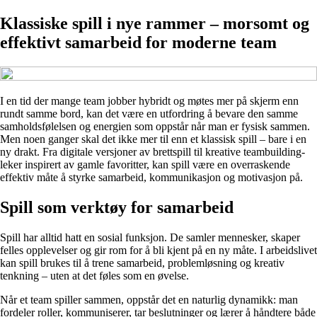
Klassiske spill i nye rammer – morsomt og
effektivt samarbeid for moderne team
I en tid der mange team jobber hybridt og møtes mer på skjerm enn
rundt samme bord, kan det være en utfordring å bevare den samme
samholdsfølelsen og energien som oppstår når man er fysisk sammen.
Men noen ganger skal det ikke mer til enn et klassisk spill – bare i en
ny drakt. Fra digitale versjoner av brettspill til kreative teambuilding-
leker inspirert av gamle favoritter, kan spill være en overraskende
effektiv måte å styrke samarbeid, kommunikasjon og motivasjon på.
Spill som verktøy for samarbeid
Spill har alltid hatt en sosial funksjon. De samler mennesker, skaper
felles opplevelser og gir rom for å bli kjent på en ny måte. I arbeidslivet
kan spill brukes til å trene samarbeid, problemløsning og kreativ
tenkning – uten at det føles som en øvelse.
Når et team spiller sammen, oppstår det en naturlig dynamikk: man
fordeler roller, kommuniserer, tar beslutninger og lærer å håndtere både